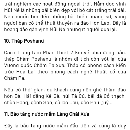
trải nghiệm các hoạt động ngoài trời. Nằm dọc vịnh
Mũi Né là những bãi biển đẹp với bờ cát trắng trải dài.
Nếu muốn tìm đến những bãi biển hoang sơ, vắng
người bạn có thể thuê thuyền ra đảo Hòn Lao. Đây là
hoang đảo gần vịnh Mũi Né nhưng ít người qua lại.
10. Tháp Poshanư
Cách trung tâm Phan Thiết 7 km về phía đông bắc,
tháp Chàm Poshanư là nhóm di tích còn sót lại của
Vương quốc Chăm Pa xưa. Tháp có phong cách kiến
trúc Hòa Lai theo phong cách nghệ thuật cổ của
Chăm Pa.
Nếu có thời gian, du khách cũng nên ghé thăm đảo
hòn Bà, Hải đăng Kê Gà, núi Tà Cú, bãi đá Cổ thạch,
chùa Hang, gành Son, cù lao Câu, đảo Phú Quý...
11. Bảo tàng nước mắm Làng Chài Xưa
Đây là bảo tàng nước mắm đầu tiên và cũng là duy