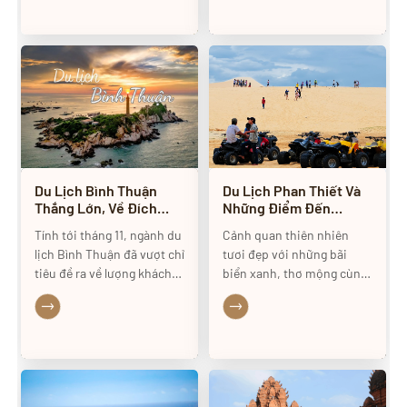
tháng 8 là thời điểm đẹp
Niên có cuộc phỏng vấn
nhất du lịch Mũi Né, lúc này
Chủ tịch UBND tỉnh Bình
nước biển trong xanh và
Thuận Đoàn Anh Dũng về
mát lành.
sự thành công của sự kiện
này.
Du Lịch Bình Thuận
Du Lịch Phan Thiết Và
Thắng Lớn, Về Đích
Những Điểm Đến
Sớm 1 Tháng
Không Thể Bỏ Qua
Tính tới tháng 11, ngành du
Cảnh quan thiên nhiên
lịch Bình Thuận đã vượt chỉ
tươi đẹp với những bãi
tiêu đề ra về lượng khách
biển xanh, thơ mộng cùng
du lịch trong năm 2023,
giá cả phải chăng, Du lịch
khách nước ngoài ghi nhận
Phan Thiết - Mũi Né đang
tăng gấp đôi.
ngày càng trở thành địa chỉ
hấp dẫn với khách du lịch
trong và ngoài nước. Nằm
trong vùng nhiệt đới, ít
chịu ảnh hưởng của gió