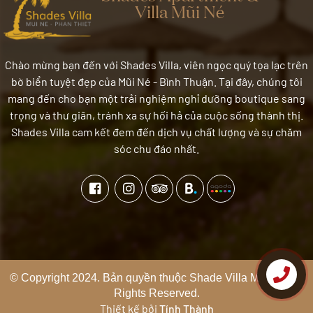
Villa Mũi Né
những địa danh nổi tiếng ở
Phan Thiết nhé
Chào mừng bạn đến với Shades Villa, viên ngọc quý tọa lạc trên
bờ biển tuyệt đẹp của Mũi Né - Bình Thuận. Tại đây, chúng tôi
mang đến cho bạn một trải nghiệm nghỉ dưỡng boutique sang
trọng và thư giãn, tránh xa sự hối hả của cuộc sống thành thị.
Shades Villa cam kết đem đến dịch vụ chất lượng và sự chăm
sóc chu đáo nhất.
© Copyright 2024. Bản quyền thuộc Shade Villa Mui Ne. All
Liên hệ
Rights Reserved.
Thiết kế bởi
Tính Thành