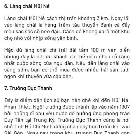
6. Làng chài Mũi Né
Làng chài Mũi Né cách thị trấn khoảng 3 km. Ngay lối
vào làng chài là hàng trăm tàu thuyền đánh cá đầy
màu sắc sặc sỡ neo đậu. Cách đó không xa là một khu
chợ nhỏ với nhịp sống yên bình.
Mặc dù làng chài chỉ trải dài tầm 100 m ven biển
nhưng đây là nơi du khách có thể cẩm nhận rõ ràng
nhất cuộc sống của ngư dân. Nếu đến làng chài vào
sáng sớm, bạn có thể mua được nhiều hải sản tươi
ngon khi thuyền vừa cập bến.
7. Trường Dục Thanh
Đây là điểm đến lịch sử bạn nên ghé khi đến Mũi Né,
Phan Thiết. Ngôi trường được thành lập vào năm 1907
bởi những sĩ phu yêu nước để hưởng ứng phong trào
Duy Tân tại Trung Kỳ. Trường Dục Thanh cũng là nơi
chủ tịch Hồ Chí Minh dừng chân dạy học trước khi vào
Sài Gòn. Ngày nay trong khu trường Dục Thanh còn