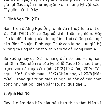
giữ lại được gần như nguyên vẹn những kỷ vật cách
đây gần một thế kỷ.
8. Dinh Vạn Thuỷ Tú
Nằm trên đường Ngư Ông, dinh Vạn Thuỷ Tú là di tích
lâu đời (1762) với vẻ đẹp cổ kính, thâm nghiêm. Đây
còn là biểu tượng của tín ngưỡng thờ cá Ông của ngư
dân Bình Thuận. Dinh Vạn Thuỷ còn là nơi lưu giữ bộ
xương cá Ông lớn nhất Việt Nam và cả Đông Nam Á.
Bộ xương này dài 22 m, nặng đến 65 tấn. Hàng năm
tại Dinh đều diễn ra các kỳ tế lễ được tổ chức trang
trọng vào các ngày âm lịch: 20/2 (Tế Xuân); 20/4 (Cầu
ngư); 20/6 (Chính mùa); 20/7 (Chèo dọc) và 23/8 (Mãn
mùa). Trong quá trình diễn ra nghi lễ còn có các hoạt
động như hát bội, diễn bã trạo, hội đua ghe...
9. Vịnh Mũi Né
Đây là điểm đến hấp dẫn nếu bạn thích tắm biển và