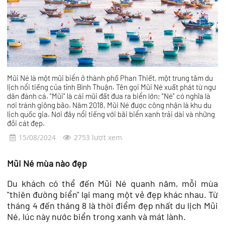
Mũi Né là một mũi biển ở thành phố Phan Thiết, một trung tâm du
lịch nổi tiếng của tỉnh Bình Thuận. Tên gọi Mũi Né xuất phát từ ngư
dân đánh cá. "Mũi" là cái mũi đất đưa ra biển lớn; "Né" có nghĩa là
nơi tránh giông bão. Năm 2018, Mũi Né được công nhận là khu du
lịch quốc gia. Nơi đây nổi tiếng với bãi biển xanh trải dài và những
đồi cát đẹp.
15/08/2024
2753 lượt xem
Mũi Né mùa nào đẹp
Du khách có thể đến Mũi Né quanh năm, mỗi mùa
"thiên đường biển" lại mang một vẻ đẹp khác nhau. Từ
tháng 4 đến tháng 8 là thời điểm đẹp nhất du lịch Mũi
Né, lúc này nước biển trong xanh và mát lành.