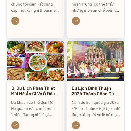
chúng tôi cam kết cung
miền Trung, có thể thấy
cấp một kỳ nghỉ thoải mái
những món ăn chế biến từ
và tiện nghi nhất cho tất cả
hải sản vô cùng phong
các khách hàng. Để đảm
phú, đặc biệt là các món
bảo trải nghiệm lưu trú của
gỏi hải sản. Riêng ở Mũi
bạn là tuyệt vời, xin vui
Né, gỏi cá mai chính là
lòng tham khảo các chính
niềm tự hào về đặc sản du
sách phòng của chúng tôi
lịch của người dân nơi đây
như sau
bởi hương vị đặc biệt và
cách chế biến công phu.
Trong bài viết này chúng ta
hãy cùng tìm hiểu về món
ăn đặc sắc này nhé.
Đi Du Lịch Phan Thiết
Du Lịch Bình Thuận
Mũi Né Ăn Gì Và Ở Đâu
2024 Thành Công Của
2024
Năm Du Lịch Quốc Gia
Du khách có thể đến Mũi
Năm du lịch quốc gia 2023
2023 Tạo Bứt Phá Mạnh
Né quanh năm, mỗi mùa
- 'Bình Thuận - Hội tụ xanh'
Mẽ Cho Du Lịch
"thiên đường biển" lại
được tổng kết và lễ bế mạc
mang một vẻ đẹp khác
sẽ diễn ra tối 27.12 tại
nhau. Từ tháng 4 đến
TP.Phan Thiết. Báo Thanh