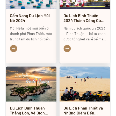
hãy cùng tìm hiểu về món
ăn đặc sắc này nhé.
Cẩm Nang Du Lịch Mũi
Du Lịch Bình Thuận
Né 2024
2024 Thành Công Của
Năm Du Lịch Quốc Gia
Mũi Né là một mũi biển ở
Năm du lịch quốc gia 2023
2023 Tạo Bứt Phá Mạnh
thành phố Phan Thiết, một
- 'Bình Thuận - Hội tụ xanh'
Mẽ Cho Du Lịch
trung tâm du lịch nổi tiếng
được tổng kết và lễ bế mạc
của tỉnh Bình Thuận. Tên
sẽ diễn ra tối 27.12 tại
gọi Mũi Né xuất phát từ
TP.Phan Thiết. Báo Thanh
ngư dân đánh cá. "Mũi" là
Niên có cuộc phỏng vấn
cái mũi đất đưa ra biển lớn;
Chủ tịch UBND tỉnh Bình
"Né" có nghĩa là nơi tránh
Thuận Đoàn Anh Dũng về
giông bão. Năm 2018, Mũi
sự thành công của sự kiện
Né được công nhận là khu
này.
du lịch quốc gia. Nơi đây
nổi tiếng với bãi biển xanh
trải dài và những đồi cát
đẹp.
Du Lịch Bình Thuận
Du Lịch Phan Thiết Và
Thắng Lớn, Về Đích
Những Điểm Đến