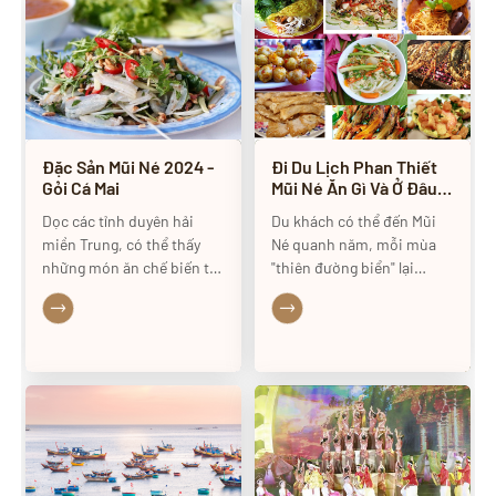
Đặc Sản Mũi Né 2024 -
Đi Du Lịch Phan Thiết
Gỏi Cá Mai
Mũi Né Ăn Gì Và Ở Đâu
2024
Dọc các tỉnh duyên hải
Du khách có thể đến Mũi
miền Trung, có thể thấy
Né quanh năm, mỗi mùa
những món ăn chế biến từ
"thiên đường biển" lại
hải sản vô cùng phong
mang một vẻ đẹp khác
phú, đặc biệt là các món
nhau. Từ tháng 4 đến
gỏi hải sản. Riêng ở Mũi
tháng 8 là thời điểm đẹp
Né, gỏi cá mai chính là
nhất du lịch Mũi Né, lúc này
niềm tự hào về đặc sản du
nước biển trong xanh và
lịch của người dân nơi đây
mát lành.
bởi hương vị đặc biệt và
cách chế biến công phu.
Trong bài viết này chúng ta