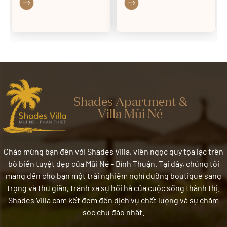
tắp. Nếu đang tìm kiếm
nhiều người đã từng đến
một chuyến nghỉ ngơi ngắn
du lịch Phan Thiết nhưng
ngày đến một thành phố
chắc chưa ai đi hết được
biển xinh đẹp thì Phan
tất cả những địa điểm du
Thiết là sự lựa chọn không
lịch Phan Thiết nổi tiếng.
thể tuyệt vời hơn. “Thủ”
Hãy tham khảo bài viết
ngay bí kíp du lịch Phan
tổng hợp những địa danh
Thiết cực chi tiết dưới đây
không thể bỏ qua khi đi du
để có chuyến khám phá
lịch Phan Thiết dưới đây để
Shades Apartment &
thú vị nhất nhé!
có thể tìm đến tất cả
Villa Mũi Né
những địa danh nổi tiếng ở
Phan Thiết nhé
Chào mừng bạn đến với Shades Villa, viên ngọc quý tọa lạc trên
bờ biển tuyệt đẹp của Mũi Né - Bình Thuận. Tại đây, chúng tôi
mang đến cho bạn một trải nghiệm nghỉ dưỡng boutique sang
trọng và thư giãn, tránh xa sự hối hả của cuộc sống thành thị.
Shades Villa cam kết đem đến dịch vụ chất lượng và sự chăm
sóc chu đáo nhất.