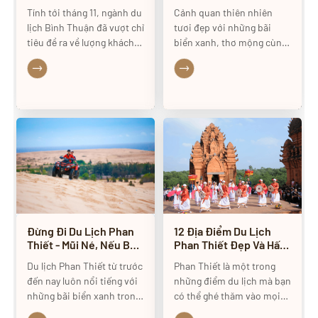
Sớm 1 Tháng
Không Thể Bỏ Qua
Tính tới tháng 11, ngành du
Cảnh quan thiên nhiên
lịch Bình Thuận đã vượt chỉ
tươi đẹp với những bãi
tiêu đề ra về lượng khách
biển xanh, thơ mộng cùng
du lịch trong năm 2023,
giá cả phải chăng, Du lịch
khách nước ngoài ghi nhận
Phan Thiết - Mũi Né đang
tăng gấp đôi.
ngày càng trở thành địa chỉ
hấp dẫn với khách du lịch
trong và ngoài nước. Nằm
trong vùng nhiệt đới, ít
chịu ảnh hưởng của gió
mùa Đông Bắc, khí hậu
nóng và khô, có thể nói
Mũi Né là nơi hấp dẫn
khách du lịch cả 4 mùa
trong năm. Ngoài ra, nơi
Đừng Đi Du Lịch Phan
12 Địa Điểm Du Lịch
đây còn hấp dẫn du khách
Thiết - Mũi Né, Nếu Bạn
Phan Thiết Đẹp Và Hấp
bởi những loại hình du lịch
Vẫn Chưa Thủ Sẵn Bí
Dẫn Nhất
Du lịch Phan Thiết từ trước
khám phá độc đáo, ấn
Phan Thiết là một trong
Kíp Này
đến nay luôn nổi tiếng với
tượng không thể quên
những điểm du lịch mà bạn
những bãi biển xanh trong
trong hành trình.
có thể ghé thăm vào mọi
và những đồi cát trải dài tít
thời điểm trong năm. Rất